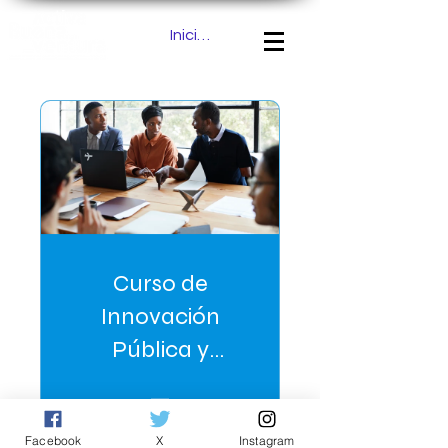
Iniciar sesión
Curso de
Innovación
Pública y
Gobierno
Abierto
Gratis
Facebook
X
Instagram